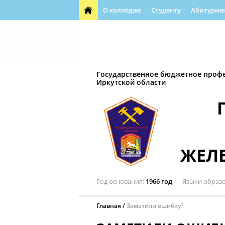
О колледже
Студенту
Абитурие
Обращения граждан
Воспитательная д
Автошкола
Профессиональная направл
Государственное бюджетное проф
Иркутской области
ЖЕЛ
Год основания
1966 год
Языки образ
Главная
Заметили ошибку?