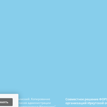
Совместное решение ФОРУ
езногорск-Илимский. Копирование
инять
организаций Иркутской о
сьменного согласия администрации
едж города Железногорска-Илимского",