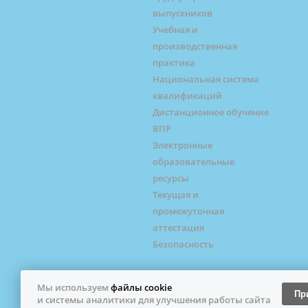
выпускников
Учебная и
производственная
практика
Национальная система
квалификаций
Дистанционное обучение
ВПР
Электронные
образовательные
ресурсы
Текущая и
промежуточная
аттестация
Безопасность
© Профессиональный колледж города Жел
Мы используем
файлы cookie
Пр
материалов сайта разрешено только с пи
и системы аналитики для улучшения работы сайта
сайта. ГБПОУ ИО "Профессиональный колл