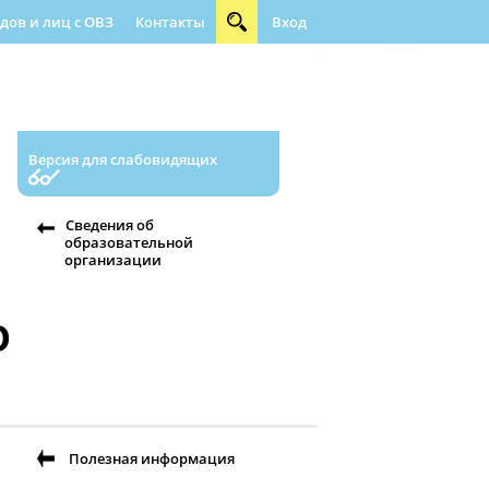
ов и лиц с ОВЗ
Контакты
Вход
ращения граждан
Абилимпикс
Версия для слабовидящих
Сведения об
образовательной
организации
О
Полезная информация