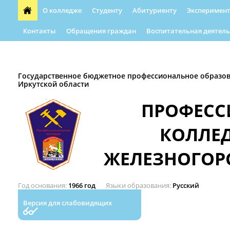
О колледже
Студенту
Абитуриенту
Эксперимент
Контакты
Обращения граждан
Воспитательная деятель
Форма обращения граждан
Абилимпикс
Автошкола
Государственное бюджетное профессиональное образо
Иркутской области
ПРОФЕС
КОЛЛЕ
ЖЕЛЕЗНОГОР
Год основания
1966 год
Языки образования
Русский
Версия для слабовидящих