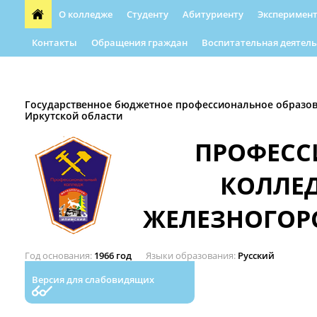
О колледже
Студенту
Абитуриенту
Эксперимент
Контакты
Обращения граждан
Воспитательная деятель
Форма обращения граждан
Абилимпикс
Автошкола
Государственное бюджетное профессиональное образо
Иркутской области
ПРОФЕС
КОЛЛЕ
ЖЕЛЕЗНОГОР
Год основания
1966 год
Языки образования
Русский
Версия для слабовидящих