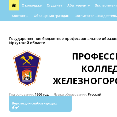
О колледже
Студенту
Абитуриенту
Эксперимент
Контакты
Обращения граждан
Воспитательная деятель
Форма обращения граждан
Абилимпикс
Автошкола
Государственное бюджетное профессиональное образо
Иркутской области
ПРОФЕС
КОЛЛЕ
ЖЕЛЕЗНОГОР
Год основания
1966 год
Языки образования
Русский
Версия для слабовидящих