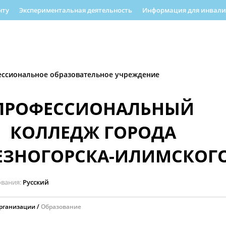
нту
Экспериментальная деятельность
Информация для инвалид
еятельность
Информационная безопасность
РУМО
Форма об
енность
Полезная информация
ессиональное образовательное учреждение
ПРОФЕССИОНАЛЬНЫЙ
КОЛЛЕДЖ ГОРОДА
ЕЗНОГОРСКА-ИЛИМСКОГ
ования
Русский
организации
Образование