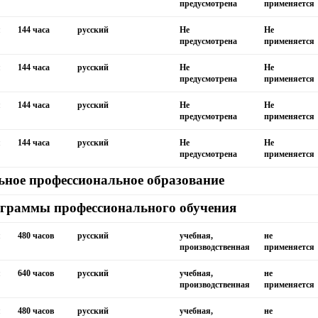
предусмотрена
применяется
я
144 часа
русский
Не
Не
предусмотрена
применяется
я
144 часа
русский
Не
Не
предусмотрена
применяется
я
144 часа
русский
Не
Не
предусмотрена
применяется
я
144 часа
русский
Не
Не
предусмотрена
применяется
ьное профессиональное образование
граммы профессионального обучения
я
480 часов
русский
учебная,
не
производственная
применяется
я
640 часов
русский
учебная,
не
производственная
применяется
я
480 часов
русский
учебная,
не