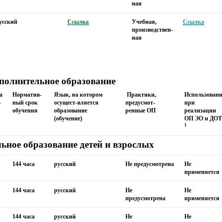
ная
усский
Ссылка
Учебная,
Ссылка
производствен-
ная
полнительное образование
а
Норматив-
Язык, на котором
Практики,
Использовани
-
ный срок
осущест-вляется
предусмот-
при
обучения
образование
ренные ОП
реализации
(обучение)
ОП ЭО и ДОТ
1
ьное образование детей и взрослых
я
144 часа
русский
Не предусмотрена
Не
применяется
я
144 часа
русский
Не
Не
предусмотрена
применяется
я
144 часа
русский
Не
Не