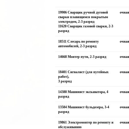
19906 Сварщик ручной дуговой
очна
сварки плавящимся покрытым
электродом, 2-3 разряд
11620 Сварщик газовой сварки, 2-3
разряд
18511 Слесарь по ремонту
очна
автомобилей, 2-3 разряд
14668 Монтер пути, 2-3 разряд
очна
18401 Сигналист (для путейных
очна
работ),
3 разряд
14388 Машинист экскаватора, 4
очна
разряд
13584 Машинист бульдозера, 3-4
очна
разряд
19861 Электромонтер по ремонту и
очна
обслуживанию