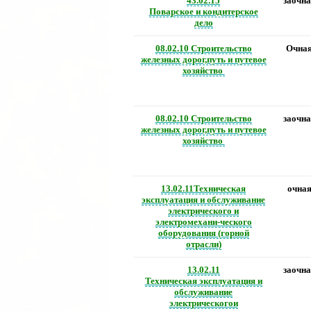
43.02.15
заочна
Поварское и кондитерское
дело
08.02.10 Строительство
Очна
железных дорог,путь и путевое
хозяйство
08.02.10 Строительство
заочна
железных дорог,путь и путевое
хозяйство
13.02.11Техническая
очна
эксплуатация и обслуживание
электрического и
электромехани-ческого
оборудования (горной
отрасли)
13.02.11
заочна
Техническая эксплуатация и
обслуживание
электрическогои