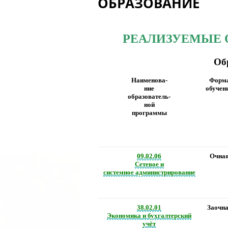
ОБРАЗОВАНИЕ
РЕАЛИЗУЕМЫЕ 
Об
Наименова-
Форм
ние
обучен
образователь-
ной
программы
09.02.06
Очна
Сетевое и
системное администрирование
38.02.01
Заочн
Экономика и бухгалтерский
учёт