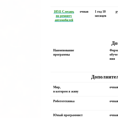
18511 Слесарь
очная
1 год 10
р
по ремонту
месяцев
автомобилей
До
Наименование
Форм
программы
обуче
ния
Дополнител
Мир,
очна
в котором я живу
Робототехника
очна
Юный программист
очна