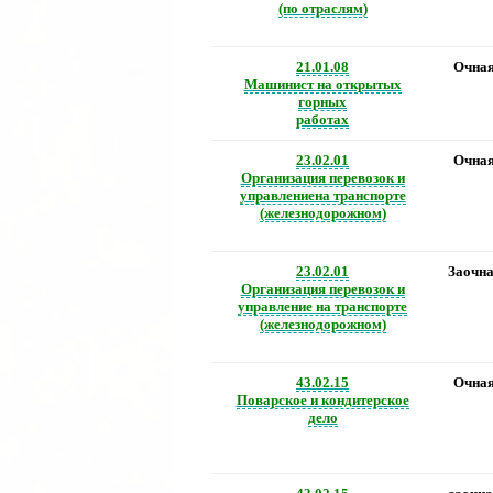
(по отраслям)
21.01.08
Очна
Машинист на открытых
горных
работах
23.02.01
Очна
Организация перевозок и
управлениена транспорте
(железнодорожном)
23.02.01
Заочн
Организация перевозок и
управление на транспорте
(железнодорожном)
43.02.15
Очна
Поварское и кондитерское
дело