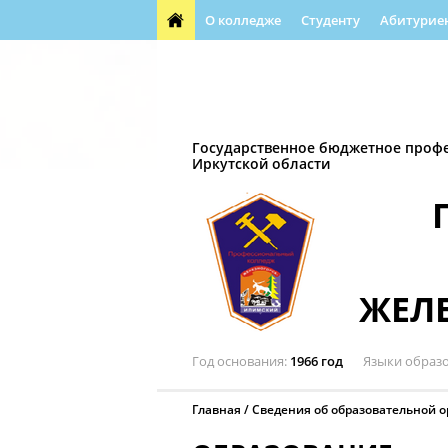
О колледже
Студенту
Абитурие
Обращения граждан
Воспитательная д
Автошкола
Профессиональная направл
Государственное бюджетное проф
Иркутской области
ЖЕЛ
Год основания
1966 год
Языки образ
Главная
Сведения об образовательной 