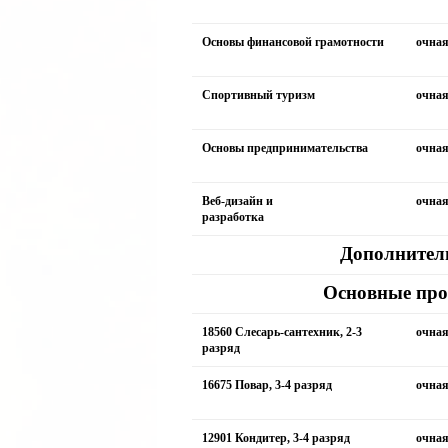
Основы финансовой грамотности
очна
Спортивный туризм
очна
Основы предпринимательства
очна
Веб-дизайн и
очна
разработка
Дополнител
Основные про
18560 Слесарь-сантехник, 2-3
очна
разряд
16675 Повар, 3-4 разряд
очна
12901 Кондитер, 3-4 разряд
очна