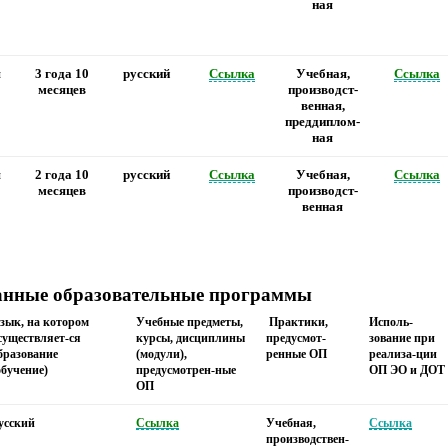
ная
я
3 года 10
русский
Ссылка
Учебная,
Ссылка
месяцев
производст-
венная,
преддиплом-
ная
я
2 года 10
русский
Ссылка
Учебная,
Ссылка
месяцев
производст-
венная
анные образовательные программы
зык, на котором
Учебные предметы,
Практики,
Исполь-
существляет-ся
курсы, дисциплины
предусмот-
зование при
бразование
(модули),
ренные ОП
реализа-ции
обучение)
предусмотрен-ные
ОП ЭО и ДОТ
ОП
усский
Ссылка
Учебная,
Ссылка
производствен-