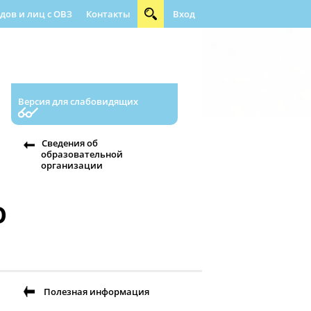
ов и лиц с ОВЗ
Контакты
Вход
ращения граждан
Абилимпикс
Версия для слабовидящих
Сведения об
образовательной
организации
О
Полезная информация