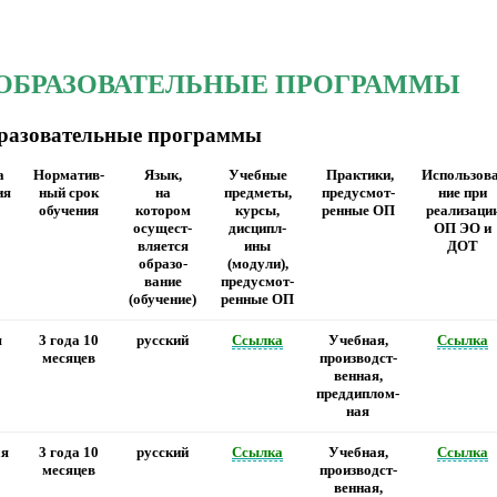
ОБРАЗОВАТЕЛЬНЫЕ ПРОГРАММЫ
разовательные программы
а
Норматив-
Язык,
Учебные
Практики,
Использова
ия
ный срок
на
предметы,
предусмот-
ние при
обучения
котором
курсы,
ренные ОП
реализаци
осущест-
дисципл-
ОП ЭО и
вляется
ины
ДОТ
образо-
(модули),
вание
предусмот-
(обучение)
ренные ОП
я
3 года 10
русский
Ссылка
Учебная,
Ссылка
месяцев
производст-
венная,
преддиплом-
ная
ая
3 года 10
русский
Ссылка
Учебная,
Ссылка
месяцев
производст-
венная,