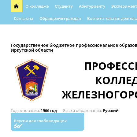
О колледже
Студенту
Абитуриенту
Эксперимент
Контакты
Обращения граждан
Воспитательная деятель
Форма обращения граждан
Абилимпикс
Автошкола
Государственное бюджетное профессиональное образо
Иркутской области
ПРОФЕС
КОЛЛЕ
ЖЕЛЕЗНОГОР
Год основания
1966 год
Языки образования
Русский
Версия для слабовидящих