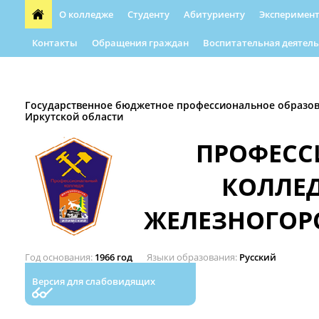
О колледже
Студенту
Абитуриенту
Эксперимент
Контакты
Обращения граждан
Воспитательная деятель
Форма обращения граждан
Абилимпикс
Автошкола
Государственное бюджетное профессиональное образо
Иркутской области
ПРОФЕС
КОЛЛЕ
ЖЕЛЕЗНОГОР
Год основания
1966 год
Языки образования
Русский
Версия для слабовидящих