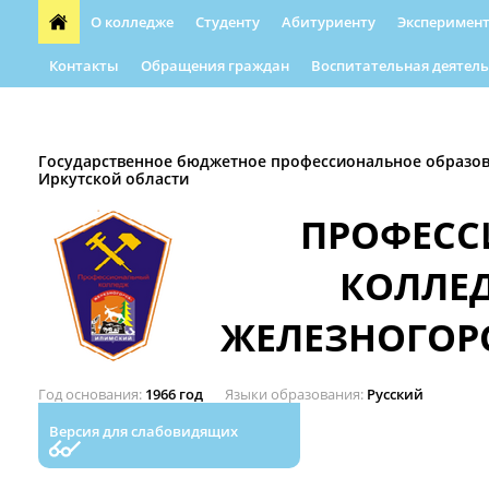
О колледже
Студенту
Абитуриенту
Эксперимент
Контакты
Обращения граждан
Воспитательная деятель
Форма обращения граждан
Абилимпикс
Автошкола
Государственное бюджетное профессиональное образо
Иркутской области
ПРОФЕС
КОЛЛЕ
ЖЕЛЕЗНОГОР
Год основания
1966 год
Языки образования
Русский
Версия для слабовидящих