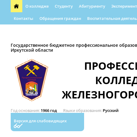
О колледже
Студенту
Абитуриенту
Эксперимент
Контакты
Обращения граждан
Воспитательная деятель
Форма обращения граждан
Абилимпикс
Автошкола
Государственное бюджетное профессиональное образо
Иркутской области
ПРОФЕС
КОЛЛЕ
ЖЕЛЕЗНОГОР
Год основания
1966 год
Языки образования
Русский
Версия для слабовидящих