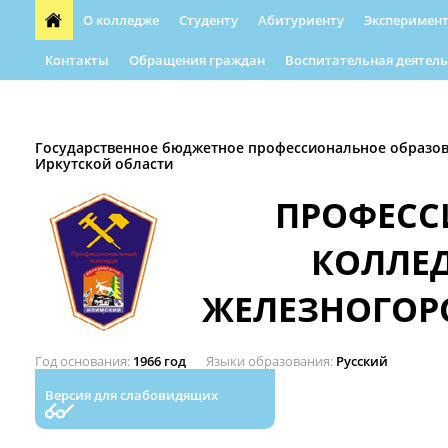
О колледже
Студенту
Абитуриенту
Эксперимент
Контакты
Обращения граждан
Воспитательная деятель
Форма обращения граждан
Абилимпикс
Автошкола
Государственное бюджетное профессиональное образо
Иркутской области
ПРОФЕС
КОЛЛЕ
ЖЕЛЕЗНОГОР
Год основания
1966 год
Языки образования
Русский
Версия для слабовидящих