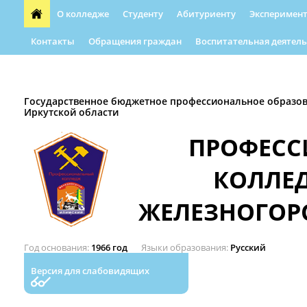
О колледже
Студенту
Абитуриенту
Эксперимент
Контакты
Обращения граждан
Воспитательная деятель
Форма обращения граждан
Абилимпикс
Автошкола
Государственное бюджетное профессиональное образо
Иркутской области
ПРОФЕС
КОЛЛЕ
ЖЕЛЕЗНОГОР
Год основания
1966 год
Языки образования
Русский
Версия для слабовидящих