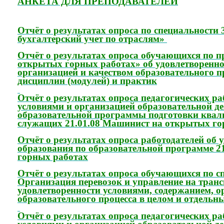
АНКЕТА ДЛЯ ПРЕПОДАВАТЕЛЕЙ
Отчёт о результатах опроса по специальности
бухгалтерский учет по отраслям»
Отчёт о результатах опроса обучающихся по п
открытых горных работах» об удовлетворенно
организацией и качеством образовательного п
дисциплин (модулей) и практик
Отчёт о результатах опроса педагогических р
условиями и организацией образовательной де
образовательной программы подготовки ква
служащих 21.01.08 Машинист на открытых го
Отчёт о результатах опроса работодателей об 
образования по образовательной программе 2
горных работах
Отчёт о результатах опроса обучающихся по с
Организация перевозок и управление на транс
удовлетворенности условиями, содержанием, о
образовательного процесса в целом и отдельн
Отчёт о результатах опроса педагогических р