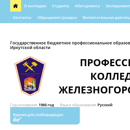
О колледже
Студенту
Абитуриенту
Эксперимент
Контакты
Обращения граждан
Воспитательная деятель
Форма обращения граждан
Абилимпикс
Автошкола
Государственное бюджетное профессиональное образо
Иркутской области
ПРОФЕС
КОЛЛЕ
ЖЕЛЕЗНОГОР
Год основания
1966 год
Языки образования
Русский
Версия для слабовидящих