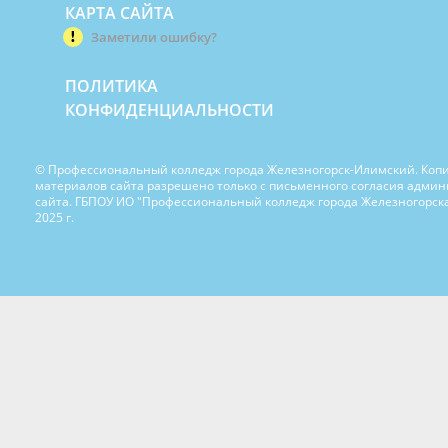
КАРТА САЙТА
Заметили ошибку?
ПОЛИТИКА
КОНФИДЕНЦИАЛЬНОСТИ
© Профессиональный колледж города Железногорск-Илимский. Коп
материалов сайта разрешено только с письменного согласия адми
сайта. ГБПОУ ИО "Профессиональный колледж города Железногорска
2025 г.