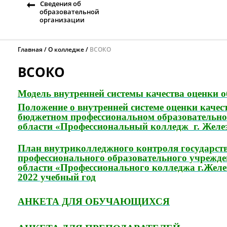
Сведения об
образовательной
организации
Главная
О колледже
ВСОКО
ВСОКО
Модель внутренней системы качества оценки 
Положение
о внутренней системе оценки каче
бюджетном профессиональном
образовательн
области
«Профессиональный колледж г. Желе
План внутриколледжного контроля государст
профессионального образовательного учрежд
области
«Профессионального колледжа г.Жел
2022 учебный год
АНКЕТА ДЛЯ ОБУЧАЮЩИХСЯ