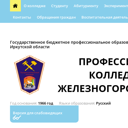
О колледже
Студенту
Абитуриенту
Эксперимент
Контакты
Обращения граждан
Воспитательная деятель
Форма обращения граждан
Абилимпикс
Автошкола
Государственное бюджетное профессиональное образо
Иркутской области
ПРОФЕС
КОЛЛЕ
ЖЕЛЕЗНОГОР
Год основания
1966 год
Языки образования
Русский
Версия для слабовидящих