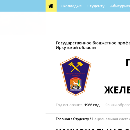
О колледже
Студенту
Абитурие
Обращения граждан
Воспитательная д
Автошкола
Профессиональная направл
Государственное бюджетное проф
Иркутской области
ЖЕЛ
Год основания
1966 год
Языки образ
Главная
Студенту
Национальная систе