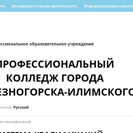
нту
Экспериментальная деятельность
Информация для инвалид
еятельность
Информационная безопасность
РУМО
Форма об
енность
Полезная информация
ессиональное образовательное учреждение
ПРОФЕССИОНАЛЬНЫЙ
КОЛЛЕДЖ ГОРОДА
ЕЗНОГОРСКА-ИЛИМСКОГ
ования
Русский
ма квалификаций