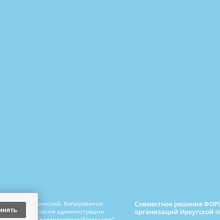
Совместное решение ФОРУ
езногорск-Илимский. Копирование
инять
организаций Иркутской о
сьменного согласия администрации
едж города Железногорска-Илимского",