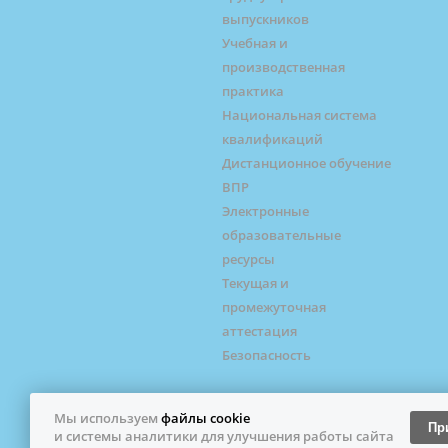
выпускников
Учебная и
производственная
практика
Национальная система
квалификаций
Дистанционное обучение
ВПР
Электронные
образовательные
ресурсы
Текущая и
промежуточная
аттестация
Безопасность
© Профессиональный колледж города Жел
Мы используем
файлы cookie
Пр
материалов сайта разрешено только с пи
и системы аналитики для улучшения работы сайта
сайта. ГБПОУ ИО "Профессиональный колл