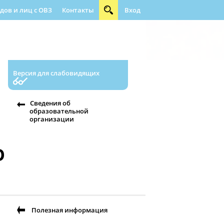
ов и лиц с ОВЗ
Контакты
Вход
ращения граждан
Абилимпикс
Версия для слабовидящих
Сведения об
образовательной
организации
О
Полезная информация