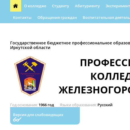
О колледже
Студенту
Абитуриенту
Эксперимент
Контакты
Обращения граждан
Воспитательная деятель
Форма обращения граждан
Абилимпикс
Автошкола
Государственное бюджетное профессиональное образо
Иркутской области
ПРОФЕС
КОЛЛЕ
ЖЕЛЕЗНОГОР
Год основания
1966 год
Языки образования
Русский
Версия для слабовидящих