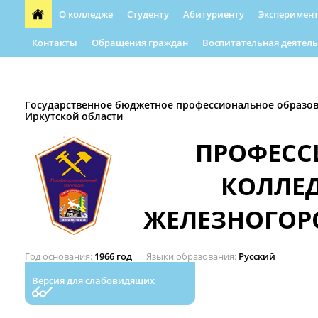
О колледже
Студенту
Абитуриенту
Эксперимент
Контакты
Обращения граждан
Воспитательная деятель
Форма обращения граждан
Абилимпикс
Автошкола
Государственное бюджетное профессиональное образо
Иркутской области
ПРОФЕС
КОЛЛЕ
ЖЕЛЕЗНОГОР
Год основания
1966 год
Языки образования
Русский
Версия для слабовидящих