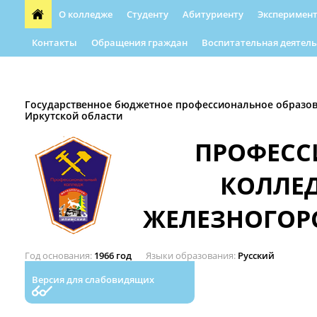
О колледже
Студенту
Абитуриенту
Эксперимент
Контакты
Обращения граждан
Воспитательная деятель
Форма обращения граждан
Абилимпикс
Автошкола
Государственное бюджетное профессиональное образо
Иркутской области
ПРОФЕС
КОЛЛЕ
ЖЕЛЕЗНОГОР
Год основания
1966 год
Языки образования
Русский
Версия для слабовидящих